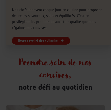
Nos chefs innovent chaque jour en cuisine pour proposer
des repas savoureux, sains et équilibrés. C'est en
privilégiant les produits locaux et de qualité que nous
régalons nos convives.
Notre savoir-faire culinaire
Prendre soin de nos
convives,
notre défi au quotidien