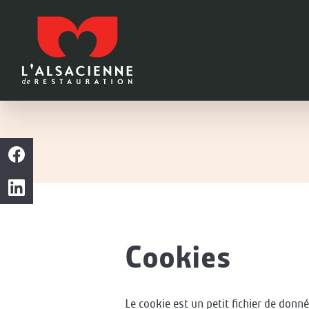
Passer
au
contenu
principal
Passer
à
la
recherche
Cookies
Le cookie est un petit fichier de donn