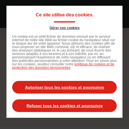
Passer
au
Ce site utilise des cookies.
Navigati
contenu
principal
principal
Gérer vos cookies
Passer
Un cookie est un petit fichier de données envoyé par le serveur
internet de notre site Web au fichier cookie du navigateur situé sur
à
le disque dur de votre appareil. Nous utilisons des cookies afin de
vous proposer un site Web convivial, sûr et efficace, de réaliser
la
des analyses statistiques et, le cas échéant, de vous fournir des
services adaptés à vos besoins et à vos intérêts, par ex. en
recherche
personnalisant l'expérience de votre navigateur ou en diffusant
des publicités personnalisées à votre attention. Pour en savoir plus
sur les cookies, veuillez consulter notre
politique de cookies et de
protection des données personnelles
.
Apprenti Coordinateur Santé
Autoriser tous les cookies et poursuivre
Sécurité au Travail (H/F)
Refuser tous les cookies et poursuivre
Postuler à cette offre