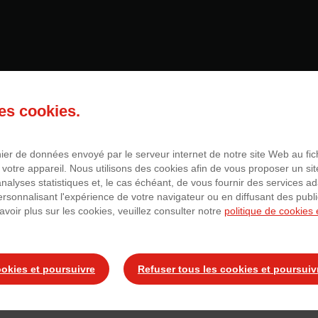
sinier (H/F)
des cookies.
chier de données envoyé par le serveur internet de notre site Web au fi
 votre appareil. Nous utilisons des cookies afin de vous proposer un sit
ler à cette offre
 analyses statistiques et, le cas échéant, de vous fournir des services a
personnalisant l'expérience de votre navigateur ou en diffusant des publ
avoir plus sur les cookies, veuillez consulter notre
politique de cookies 
ookies et poursuivre
Refuser tous les cookies et poursuiv