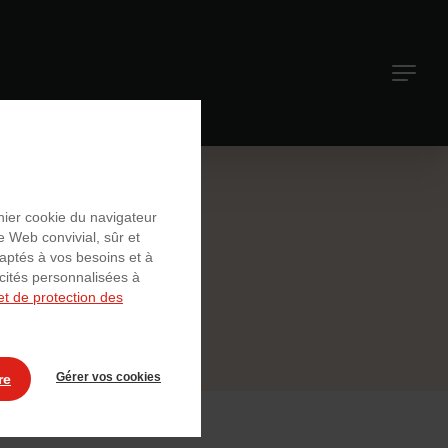
Navigati
principal
chier cookie du navigateur
e Web convivial, sûr et
daptés à vos besoins et à
icités personnalisées à
et de protection des
Gérer vos cookies
re