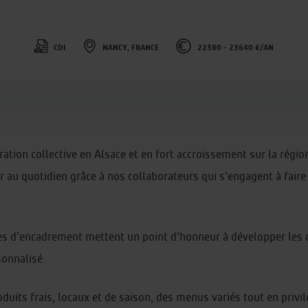
CDI
NANCY, FRANCE
22380 - 23640 €/AN
ration collective en Alsace et en fort accroissement sur la régio
 au quotidien grâce à nos collaborateurs qui s’engagent à faire 
pes d’encadrement mettent un point d’honneur à développer les
sonnalisé.
uits frais, locaux et de saison, des menus variés tout en privilé