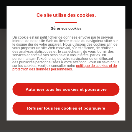
Passer
au
Ce site utilise des cookies.
Navigati
contenu
principal
principal
Gérer vos cookies
Passer
Un cookie est un petit fichier de données envoyé par le serveur
internet de notre site Web au fichier cookie du navigateur situé sur
à
le disque dur de votre appareil. Nous utilisons des cookies afin de
vous proposer un site Web convivial, sûr et efficace, de réaliser
la
des analyses statistiques et, le cas échéant, de vous fournir des
services adaptés à vos besoins et à vos intérêts, par ex. en
recherche
personnalisant l'expérience de votre navigateur ou en diffusant
des publicités personnalisées à votre attention. Pour en savoir plus
sur les cookies, veuillez consulter notre
politique de cookies et de
protection des données personnelles
.
Employé polyvalent de
Autoriser tous les cookies et poursuivre
restauration (H/F)
Refuser tous les cookies et poursuivre
Postuler à cette offre