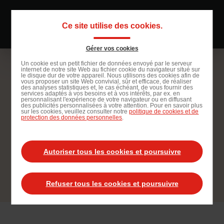
Passer
au
Ce site utilise des cookies.
Navigati
contenu
principal
principal
Gérer vos cookies
Passer
Un cookie est un petit fichier de données envoyé par le serveur
internet de notre site Web au fichier cookie du navigateur situé sur
à
le disque dur de votre appareil. Nous utilisons des cookies afin de
vous proposer un site Web convivial, sûr et efficace, de réaliser
la
des analyses statistiques et, le cas échéant, de vous fournir des
services adaptés à vos besoins et à vos intérêts, par ex. en
recherche
personnalisant l'expérience de votre navigateur ou en diffusant
des publicités personnalisées à votre attention. Pour en savoir plus
sur les cookies, veuillez consulter notre
politique de cookies et de
protection des données personnelles
.
Pâtissier F/H
Autoriser tous les cookies et poursuivre
Postuler à cette offre
Refuser tous les cookies et poursuivre