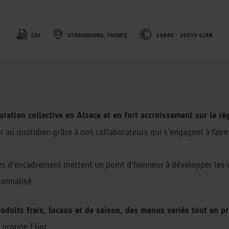
CDI
STRASBOURG, FRANCE
24840 - 26910 €/AN
uration collective en Alsace et en fort accroissement sur la r
 au quotidien grâce à nos collaborateurs qui s’engagent à faire 
pes d’encadrement mettent un point d’honneur à développer les
sonnalisé.
oduits frais, locaux et de saison, des menus variés tout en pri
 groupe Elior.