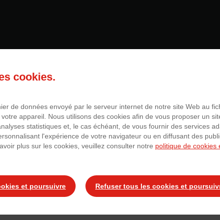
ond de cuisine tournan
des cookies.
chier de données envoyé par le serveur internet de notre site Web au fi
 votre appareil. Nous utilisons des cookies afin de vous proposer un sit
ler à cette offre
 analyses statistiques et, le cas échéant, de vous fournir des services a
personnalisant l'expérience de votre navigateur ou en diffusant des publ
avoir plus sur les cookies, veuillez consulter notre
politique de cookies 
ookies et poursuivre
Refuser tous les cookies et poursuiv